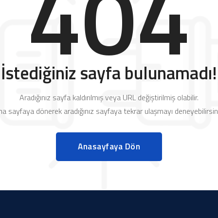
404
İstediğiniz sayfa bulunamadı!
Aradığınız sayfa kaldırılmış veya URL değiştirilmiş olabilir.
a sayfaya dönerek aradığınız sayfaya tekrar ulaşmayı deneyebilirsin
Anasayfaya Dön