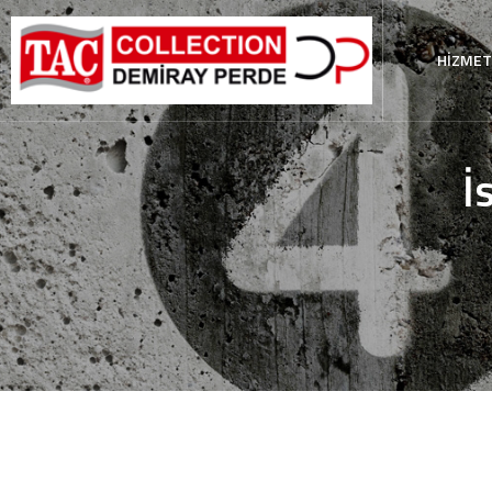
HİZMET
İ