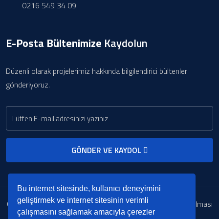
0216 549 34 09
E-Posta Bültenimize
Kaydolun
Düzenli olarak projelerimiz hakkında bilgilendirici bültenler
gönderiyoruz.
GÖNDER VE KAYDOL
Bu internet sitesinde, kullanıcı deneyimini
geliştirmek ve internet sitesinin verimli
Copyright © 2022. Her Hakkı Saklıdır. kopyalanması, çoğaltılması
çalışmasını sağlamak amacıyla çerezler
ve dağıtılması halinde yasal haklarımız işletilecektir.