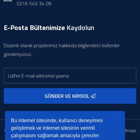
0216 549 34 09
E-Posta Bültenimize
Kaydolun
Düzenli olarak projelerimiz hakkında bilgilendirici bültenler
gönderiyoruz.
GÖNDER VE KAYDOL
Bu internet sitesinde, kullanıcı deneyimini
geliştirmek ve internet sitesinin verimli
Copyright © 2022. Her Hakkı Saklıdır. kopyalanması, çoğaltılması
çalışmasını sağlamak amacıyla çerezler
ve dağıtılması halinde yasal haklarımız işletilecektir.