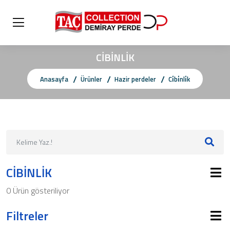
CİBİNLİK
Anasayfa
Ürünler
Hazir perdeler
Ci̇bi̇nli̇k
CİBİNLİK
0 Ürün gösteriliyor
Filtreler